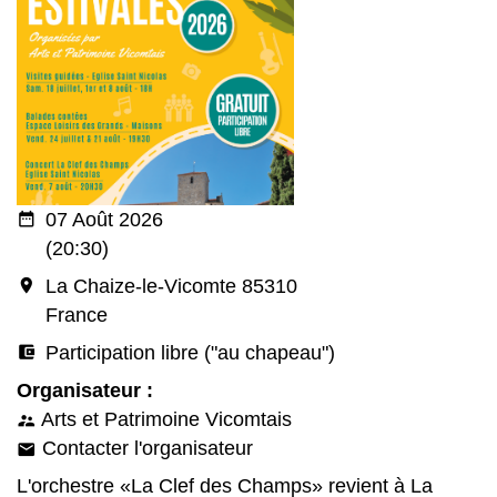
date_range
07 Août 2026
(20:30)
room
La Chaize-le-Vicomte 85310
France
account_balance_wallet
Participation libre ("au chapeau")
Organisateur :
Arts et Patrimoine Vicomtais
supervisor_account
Contacter l'organisateur
email
L'orchestre «La Clef des Champs» revient à La