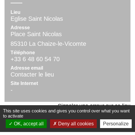
Lieu
Eglise Saint Nicolas
Adresse
Place Saint Nicolas
85310 La Chaize-le-Vicomte
Téléphone
+33 6 48 60 54 70
Adresse email
Contacter le lieu
Site Internet
-
Signaler une erreur sur ce lieu
This site uses cookies and gives you control over what you want
to activate
OK, accept all
Deny all cookies
Personalize