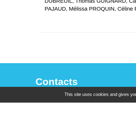
DUBREUIL, Thomas GUIGNARD, Cath
PAJAUD, Mélissa PROQUIN, Célin
Contacts
This site uses cookies and gives you
Mairie de La Chaize-le-Vicomte
4 rue des Noyers
85310 La Chaize-le-Vicomte - FRANCE
+33 2 51 05 70 21
Nous contacter