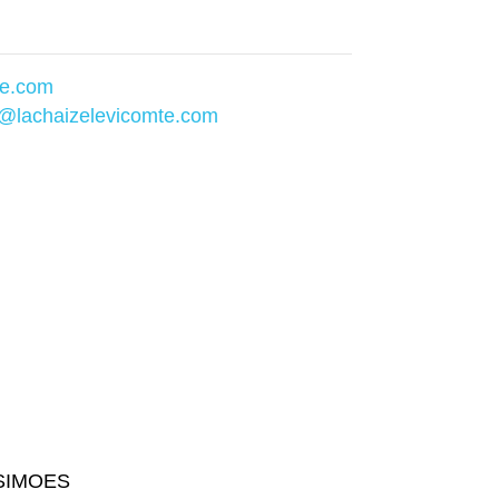
te.com
@lachaizelevicomte.com
 SIMOES