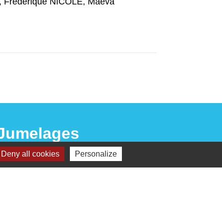
 Frédérique NICOLE, Maéva
Jumelages
Deny all cookies
Personalize
Sangalhos (Portugal)