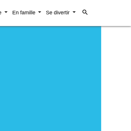
search
re
En famille
Se divertir