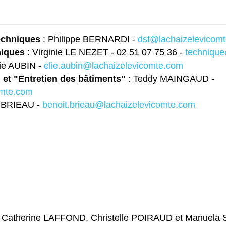
echniques
: Philippe BERNARDI -
dst@lachaizelevicom
niques
: Virginie LE NEZET - 02 51 07 75 36 -
technique
lie AUBIN -
elie.aubin@lachaizelevicomte.com
 et "Entretien des bâtiments"
: Teddy MAINGAUD -
omte.com
t BRIEAU -
benoit.brieau@lachaizelevicomte.com
Catherine LAFFOND, Christelle POIRAUD et Manuela