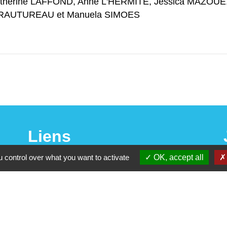
erine LAFFOND, Anne L'HERMITE, Jessica MAZOUE,
e RAUTUREAU et Manuela SIMOES
Liens
 control over what you want to activate
OK, accept all
Vendée Tourisme
Office de Tourisme du Pays Yonnais