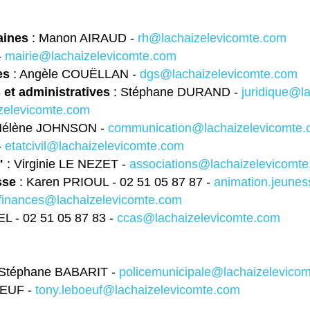
aines
: Manon AIRAUD -
rh@lachaizelevicomte.com
-
mairie@lachaizelevicomte.com
es
: Angèle COUËLLAN -
dgs@lachaizelevicomte.com
 et administratives
: Stéphane DURAND -
juridique@l
zelevicomte.com
Hélène JOHNSON -
communication@lachaizelevicomte
-
etatcivil@lachaizelevicomte.com
"
: Virginie LE NEZET -
associations@lachaizelevicomt
sse
: Karen PRIOUL - 02 51 05 87 87 -
animation.jeune
finances@lachaizelevicomte.com
EL - 02 51 05 87 83 -
ccas@lachaizelevicomte.com
 Stéphane BABARIT -
policemunicipale@lachaizelevico
OEUF -
tony.leboeuf@lachaizelevicomte.com