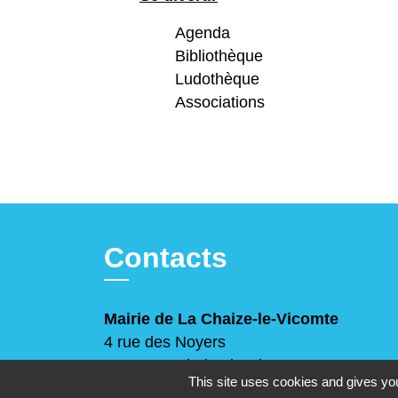
Agenda
Bibliothèque
Ludothèque
Associations
Contacts
Mairie de La Chaize-le-Vicomte
4 rue des Noyers
85310 La Chaize-le-Vicomte - FRANCE
This site uses cookies and gives you
+33 2 51 05 70 21