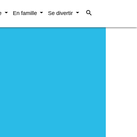
search
re
En famille
Se divertir