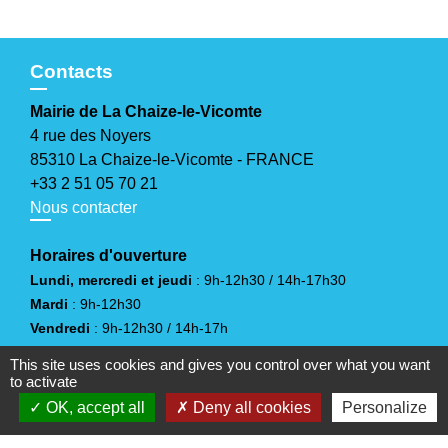
Contacts
Mairie de La Chaize-le-Vicomte
4 rue des Noyers
85310 La Chaize-le-Vicomte - FRANCE
+33 2 51 05 70 21
Nous contacter
Horaires d'ouverture
Lundi, mercredi et jeudi
: 9h-12h30 / 14h-17h30
Mardi
: 9h-12h30
Vendredi
: 9h-12h30 / 14h-17h
Samedi
: 10h-12h
(sauf juillet et août)
This site uses cookies and gives you control over what you want
to activate
OK, accept all
Deny all cookies
Personalize