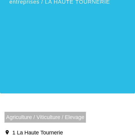
entreprises
/
LA HAUTE TOURNERIE
Agriculture / Viticulture / Elevage
location_on
1 La Haute Tournerie