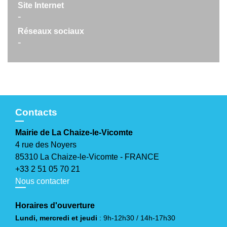
Site Internet
-
Réseaux sociaux
-
Contacts
Mairie de La Chaize-le-Vicomte
4 rue des Noyers
85310 La Chaize-le-Vicomte - FRANCE
+33 2 51 05 70 21
Nous contacter
Horaires d'ouverture
Lundi, mercredi et jeudi
: 9h-12h30 / 14h-17h30