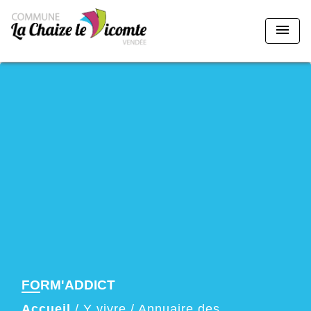
menu
FORM'ADDICT
Accueil
/
Y vivre
/
Annuaire des