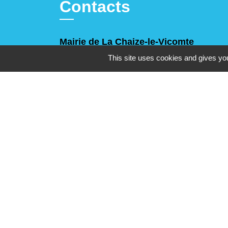
Contacts
Mairie de La Chaize-le-Vicomte
4 rue des Noyers
This site uses cookies and gives you
85310 La Chaize-le-Vicomte - FRANCE
+33 2 51 05 70 21
Nous contacter
Horaires d'ouverture
Lundi, mercredi et jeudi
: 9h-12h30 / 14h-17h30
Mardi
: 9h-12h30
Vendredi
: 9h-12h30 / 14h-17h
Samedi
: 10h-12h
(sauf juillet et août)
Mentions légales
-
Politique de confidenti