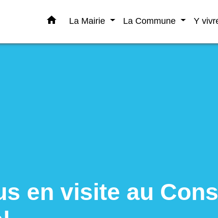
home
La Mairie
La Commune
Y viv
us en visite au Cons