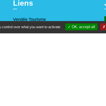
Liens
Vendée Tourisme
Office de Tourisme du Pays Yonnais
 control over what you want to activate
OK, accept all
alité
-
Accessibilité
-
Plan du site
-
Gestion des cookie