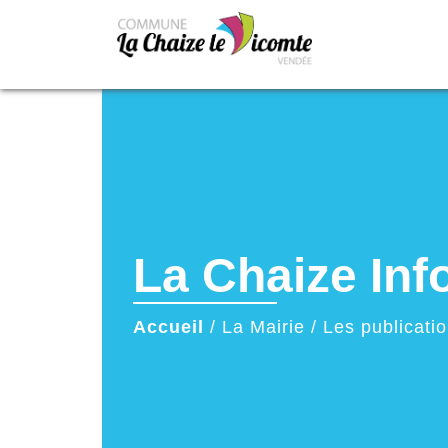
La Chaize In
Accueil
/
La Mairie
/
Les publicati