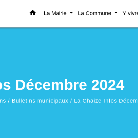
home
La Mairie
La Commune
Y viv
fos Décembre 2024
ons
/
Bulletins municipaux
/
La Chaize Infos Décem