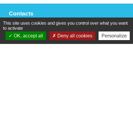
Contacts
This site uses cookies and gives you control over what you want
Mairie de La Chaize-le-Vicomte
to activate
4 rue des Noyers
OK, accept all
Deny all cookies
Personalize
85310 La Chaize-le-Vicomte - FRANCE
+33 2 51 05 70 21
Nous contacter
Horaires d'ouverture
Lundi, mercredi et jeudi
: 9h-12h30 / 14h-17h30
Mardi
: 9h-12h30
Vendredi
: 9h-12h30 / 14h-17h
Samedi
: 10h-12h
(sauf juillet et août)
Liens