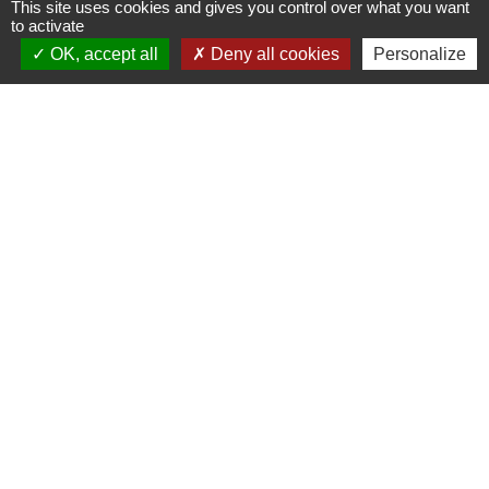
This site uses cookies and gives you control over what you want
to activate
OK, accept all
Deny all cookies
Personalize
Contacts
Mairie de La Chaize-le-Vicomte
4 rue des Noyers
85310 La Chaize-le-Vicomte - FRANCE
+33 2 51 05 70 21
Nous contacter
Horaires d'ouverture
Lundi, mercredi et jeudi
: 9h-12h30 / 14h-17h30
Mardi
: 9h-12h30
Vendredi
: 9h-12h30 / 14h-17h
Samedi
: 10h-12h
(sauf juillet et août)