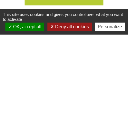
This site uses cookies and gives you control over what you want
to activate
OK, accept all
Deny all cookies
Personalize
Contacts
Mairie de La Chaize-le-Vicomte
4 rue des Noyers
85310 La Chaize-le-Vicomte - FRANCE
+33 2 51 05 70 21
Nous contacter
Horaires d'ouverture
Lundi, mercredi et jeudi
: 9h-12h30 / 14h-17h30
Mardi
: 9h-12h30