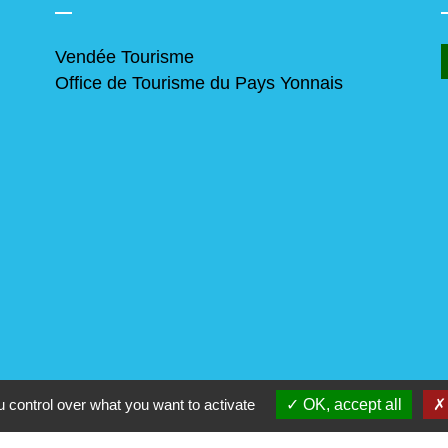
Vendée Tourisme
Office de Tourisme du Pays Yonnais
 control over what you want to activate
OK, accept all
alité
-
Accessibilité
-
Plan du site
-
Gestion des cookie