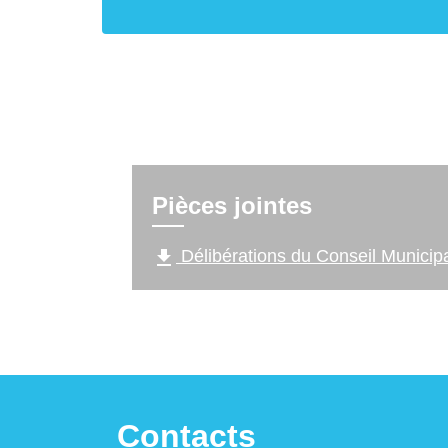
Pièces jointes
file_download
Délibérations du Conseil Municipa
Contacts