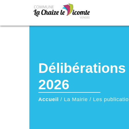
Délibérations
2026
Accueil
/
La Mairie
/
Les publicati