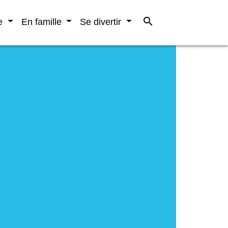
search
re
En famille
Se divertir