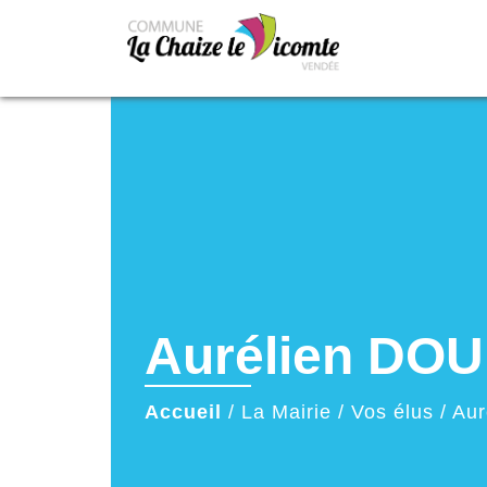
Aurélien DO
Accueil
/
La Mairie
/
Vos élus
/
Aur