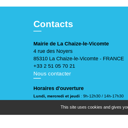
Contacts
Mairie de La Chaize-le-Vicomte
4 rue des Noyers
85310 La Chaize-le-Vicomte - FRANCE
+33 2 51 05 70 21
Nous contacter
Horaires d'ouverture
Lundi, mercredi et jeudi
: 9h-12h30 / 14h-17h30
Mardi
: 9h-12h30
This site uses cookies and gives you
Vendredi
: 9h-12h30 / 14h-17h
Samedi
: 10h-12h
(sauf juillet et août)