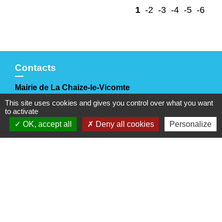
1
-2
-3
-4
-5
-6
Contacts
Mairie de La Chaize-le-Vicomte
4 rue des Noyers
This site uses cookies and gives you control over what you want
85310 La Chaize-le-Vicomte - FRANCE
to activate
+33 2 51 05 70 21
OK, accept all
Deny all cookies
Personalize
Nous contacter
Horaires d'ouverture
Lundi, mercredi et jeudi
: 9h-12h30 / 14h-17h30
Mardi
: 9h-12h30
Vendredi
: 9h-12h30 / 14h-17h
Samedi
: 10h-12h
(sauf juillet et août)